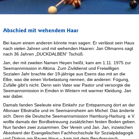
Abschied mit wehendem Haar
Bei kaum einem anderen könnte man sagen: Er verlässt sein Haus
nach vielen Jahren und mit wehenden Haaren: Jan Oltmanns sagt
nach 36 Jahren „DUCKDALBEN“ Tschüß.
Jan, der mit zweiten Namen Heyen heißt, kam am 1.11. 1975 zur
Seemannmission in Altona. Zum Zivildienst und Freiwilligen
Sozialen Jahr brachte der 19-jährige aus Esens das mit an die
Elbe, was die einen Vorbelastung nennen, die anderen: Fügung,
Zufälle gibt’s nicht. Denn sein Vater war Pastor und versorgte die
Seemannsmission in Emden in Wintern mit warmer Kleidung. Jan
war dabei.
Damals fanden Seeleute eine Einkehr zur Entspannung dort an der
Altonaer Elbstraße und im Seemannsheim am Michel. Das änderte
sich. Denn die Deutsche Seemannsmission Hamburg-Harburg e.V.
wollte damals der Bordbetreuung zusätzlichen festen Boden geben.
Nun fanden zwei zusammen. Der Verein und Jan. Jan, inzwischen
Absolvent der Evangelischen Fachhochschule für Sozialpädagogik
und Diakon am Rauen Haus – kam mit dem Berufswunsch