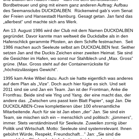
Bordbetreuer und ging mit einem ganz anderen Auftrag: Aufbau
des Seemansclubs DUCKDALBEN. Rückenwind gab’s vom Senat
der Freien und Hansestadt Hamburg. Gesagt getan. Jan fand das
„allerbest“ und machte sich ans Werk.
Am 13. August 1986 wird der Club mit dem Namen DUCKDALBEN
gegründet. Davor kannte man weltweit die Duckdalbe als in den
Hafenschlick gerammte Pfosten, an dem Schiffe festmachen. Seit
1986 machen auch Seeleute selbst am DUCKDALBEN fest. Seither
setzen Jan and the Duckis Zeichen einer zweiten Heimat. Sie sind
die Gesichter im Hafen, wo sonst nur Stahlblech und „Max. Gross“
grüne. (Max. Gross steht auf der Containerrücksite für
„höchstzulässiges Gewicht“.
1995 kam Anke Wibel dazu. Auch sie hatte eigentlich was anderes
auf dem Plan als „Vize“. Doch auch hier fügte es sich. Und seit
2011 sind sie und Jan ein Team. Jan ist der Frontman, Anke die
Frontfrau. Beide sind wie Ying und Yang. der eine macht das, der
andere das. „Zwischen uns passt kein Blatt Papier“, sagt Jan. Die
DUCKDLABEN-Crew komplettieren über 100 ehrenamtliche
Mitarbeitende. Auch für sie ist Jan eben „der“ Jan. Sie sind ein
Team, sie mischen sich ein – menschlich und politisch: „jümmers“,
immer. Stets verständnisvoll für Seeleute. Zuweilen zornig über
Politik und Wirtschaft. Motto: Seeleute sind systemrelevant. Ihnen
gebührt Würde, Respekt, Freundschaft…“ Jan: „Sie sind die