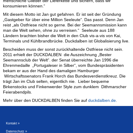
menschliche Glieder der Lieferkette und sichern, dass wir
konsumieren können.“
Mit diesem Motto ist Jan gut gefahren. Er ist seit der Gründung
„Gastgeber für über eine Million Seeleute“. Das passt. Denn Jan
reist „als Ostfriese nicht so gerne. Bei der Seemannsmission kann
man die Welt sehen, ohne zu verreisen.“ Seeleute aus 188
Ländern brachten bisher die Welt in den Club vis-a-vis von Kai,
Terminals und Kühlbrandbrücke. Duckdalben ist Globalisierung live.
Bescheiden muss der sonst zurückhaltende Ostfriese nicht sein.
2011 erhielt der DUCKDALBEN die Auszeichnung „Bester
Seemannsclub der Welt“. der Senat überreichte Jan 1996 die
Ehrenmedaille „Portugaleser in Silber“, vom Bundespräsidenten
bekam er aus der Hand des damaligen Hamburger
Wirtschaftssenators Frank Horch das Bundesverdienstkreuz. Die
trägt Jan im Club selten, eigentlich nie. Lieber bequeme
Birkenstocks und Finkenwerder Style zum dunklem Dithmarscher
Feierabendpils.
Mehr über den DUCKDALBEN finden Sie auf
duckdalben.de
.
Kontakt »
Datenschutz »