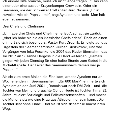
ich einmal Hilfe brauche, muss ich nicht lange fragen…“ Das kann
einer oder eine aus der Krayenkamper Crew sein. Oder ein
Seemann, wie der Schweizer Ex-Kapitän Jürg Niklaus. „Er ist
zuweilen wie ein Papa zu mir“, sagt Aynalem und lacht. Man hält
eben zusammen.
Drei Chefs und Chefinnen
„Ich habe drei Chefs und Chefinnen erlebt“, schaut sie zurück.
„Aber ich habe sie nie als klassische Chefs erlebt“. Doch an einen
erinnert sie sich besonders: Pastor Kurt Dropnik. Er folgte auf das
Urgestein der Seemannsmission, Jürgen Ruszkowski, und war
Vorgänger von Inka Peschke, die 2004 das Ruder übernahm, das
sie 2017 an Susanne Hergoss in die Hand weitergab. „Damals
gingen wir jeden Dienstag für eine halbe Stunde zum Gebet in die
Michel-Kapelle. Der Leiter des Seemannsheim damals war ja
Pastor…“
Als sie zum erste Mal an die Elbe kam, arbeite Aynalem nur an
Wochenenden im Seemannsheim, „für 600 Mark“, erinnerte sich
Aynalem an den Juni 2001. „Damals war noch DM-Zeit – und die
Tochter war klein und brauchte Obhut. Heute ist Tochter Timar 21
Jahre, studiert Soziologie und Politikwissenschaften – und macht
die Mutter stolz wie eine Frau aus Äthiopien nur sein kann. „Die
Tochter liest ohne Ende“. Und sie ist sich sicher: Sie macht ihren
Weg.