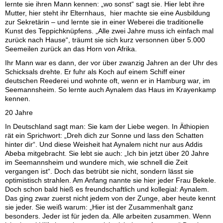
lernte sie ihren Mann kennen: „wo sonst“ sagt sie. Hier lebt ihre
Mutter, hier steht ihr Elternhaus, hier machte sie eine Ausbildung
zur Sekretärin – und lernte sie in einer Weberei die traditionelle
Kunst des Teppichknüpfens. „Alle zwei Jahre muss ich einfach mal
zurück nach Hause“, träumt sie sich kurz versonnen über 5.000
Seemeilen zurück an das Horn von Afrika.
Ihr Mann war es dann, der vor über zwanzig Jahren an der Uhr des
Schicksals drehte. Er fuhr als Koch auf einem Schiff einer
deutschen Reederei und wohnte oft, wenn er in Hamburg war, im
Seemannsheim. So lernte auch Aynalem das Haus im Krayenkamp
kennen.
20 Jahre
In Deutschland sagt man: Sie kam der Liebe wegen. In Äthiopien
rät ein Sprichwort: „Dreh dich zur Sonne und lass den Schatten
hinter dir“. Und diese Weisheit hat Aynalem nicht nur aus Addis
Abeba mitgebracht. Sie lebt sie auch: „Ich bin jetzt über 20 Jahre
im Seemannsheim und wundere mich, wie schnell die Zeit
vergangen ist“. Doch das betrübt sie nicht, sondern lässt sie
optimistisch strahlen. Am Anfang nannte sie hier jeder Frau Bekele.
Doch schon bald hieß es freundschaftlich und kollegial: Aynalem.
Das ging zwar zuerst nicht jedem von der Zunge, aber heute kennt
sie jeder. Sie weiß warum: „Hier ist der Zusammenhalt ganz
besonders. Jeder ist für jeden da. Alle arbeiten zusammen. Wenn